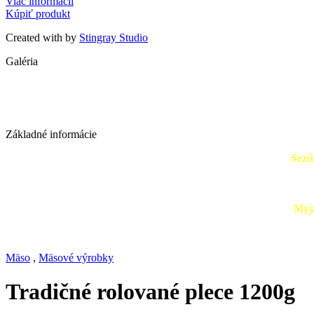
Viac informácií
Kúpiť produkt
Created with
by
Stingray Studio
Galéria
Základné informácie
Sezón
Myja
Mäso
,
Mäsové výrobky
Tradičné rolované plece 1200g