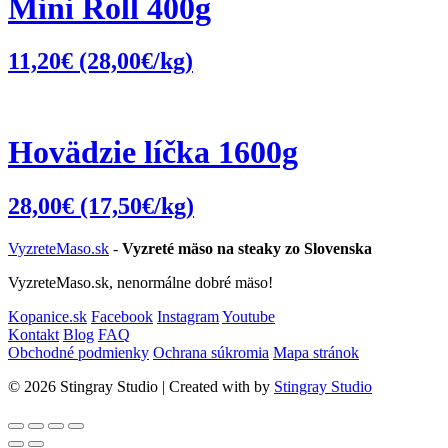
Mini Roll 400g
11,20
€
(28,00€/kg)
Hovädzie líčka 1600g
28,00
€
(17,50€/kg)
VyzreteMaso.sk
-
Vyzreté mäso na steaky zo Slovenska
VyzreteMaso.sk, nenormálne dobré mäso!
Kopanice.sk
Facebook
Instagram
Youtube
Kontakt
Blog
FAQ
Obchodné podmienky
Ochrana súkromia
Mapa stránok
© 2026 Stingray Studio | Created with
by
Stingray Studio