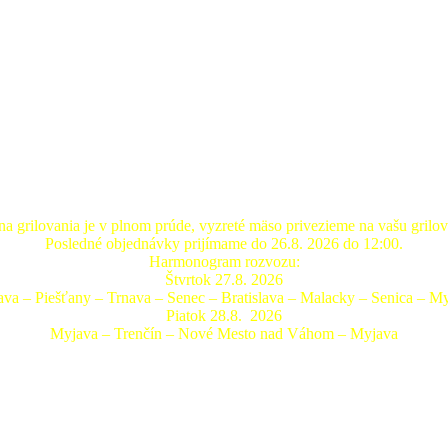
a grilovania je v plnom prúde, vyzreté mäso privezieme na vašu grilo
Posledné objednávky prijímame do 26.8. 2026 do 12:00.
Harmonogram rozvozu:
Štvrtok 27.8. 2026
va – Piešťany – Trnava – Senec – Bratislava – Malacky – Senica – M
Piatok 28.8. 2026
Myjava – Trenčín – Nové Mesto nad Váhom – Myjava