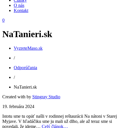
Články
O nás
Kontakt
0
NaTanieri.sk
VyzreteMaso.sk
/
Odporúčania
/
NaTanieri.sk
Created with
by
Stingray Studio
19. februára 2024
Istotu sme tu opäť našli v rodinnej reštaurácii Na nátoni v Starej
Myjave. V hľadáčiku sme ju mali už dlho, ale až teraz sme si
povedali, že ideme…
Celý článok…