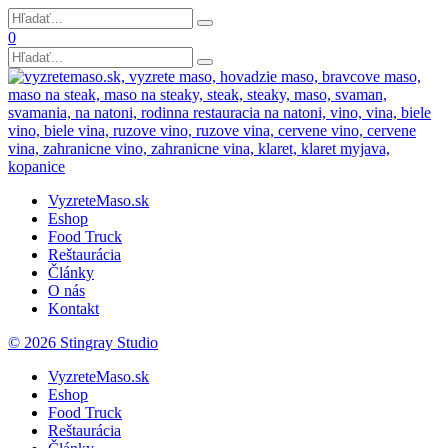
0
VyzreteMaso.sk
Eshop
Food Truck
Reštaurácia
Články
O nás
Kontakt
© 2026 Stingray Studio
VyzreteMaso.sk
Eshop
Food Truck
Reštaurácia