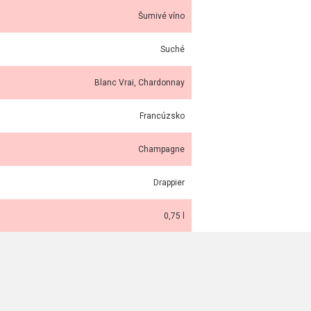
Šumivé víno
Suché
Blanc Vrai, Chardonnay
Francúzsko
Champagne
Drappier
0,75 l
12%