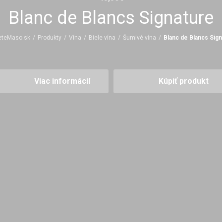
Blanc de Blancs Signature
eteMaso.sk
/
Produkty
/
Vína
/
Biele vína
/
Šumivé vína
/
Blanc de Blancs Sign
Viac informácií
Kúpiť produkt