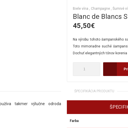
Biele vína
,
Champagne
,
Šumivé v
Blanc de Blancs S
45,50
€
Na výrobu tohoto šampanského sa
Toto mimoriadne suché šampanské
Dochuť elegantných tónov korenia
množstvo
Pr
Blanc
de
Blancs
Signature
ŠPECIFIKÁCIA PRODUKTU
užíva takmer výlučne odroda
ŠPECIFI
Farba