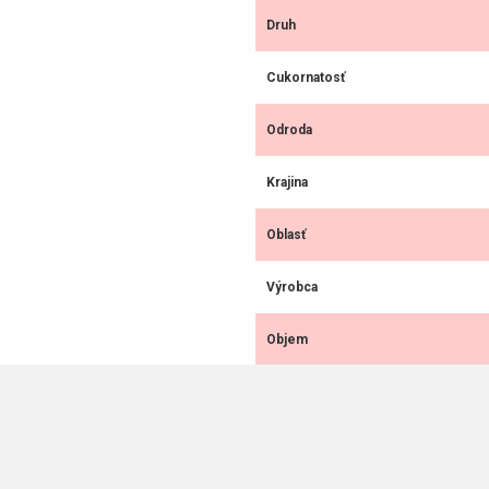
Druh
Cukornatosť
Odroda
Krajina
Oblasť
Výrobca
Objem
Alkohol