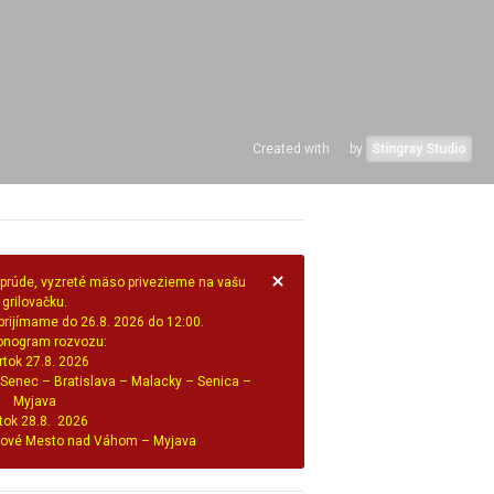
Created with
by
Stingray Studio
 prúde, vyzreté mäso privezieme na vašu
grilovačku.
rijímame do 26.8. 2026 do 12:00.
nogram rozvozu:
rtok 27.8. 2026
 Senec – Bratislava – Malacky – Senica –
Myjava
tok 28.8. 2026
 Nové Mesto nad Váhom – Myjava