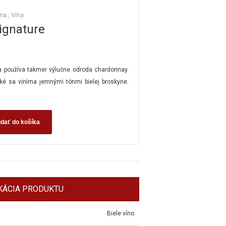
ína
,
Vína
ignature
 používa takmer výlučne odroda chardonnay.
 sa viníma jemnými tónmi bielej broskyne.
idať do košíka
KÁCIA PRODUKTU
Biele víno