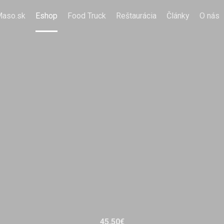
Maso.sk
Eshop
Food Truck
Reštaurácia
Články
O nás
45,50
€