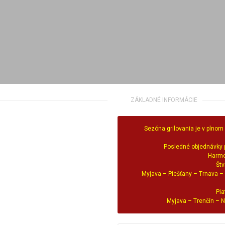
ZÁKLADNÉ INFORMÁCIE
Sezóna grilovania je v plnom
Posledné objednávky p
Harmo
Štv
Myjava – Piešťany – Trnava –
Pia
Myjava – Trenčín –