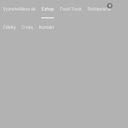
0
VyzreteMaso.sk
Eshop
Food Truck
Reštaurácia
Články
O nás
Kontakt