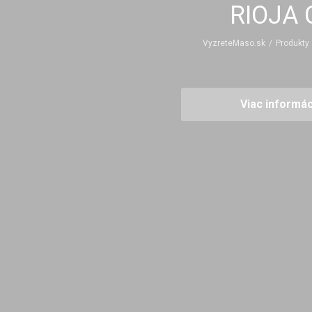
RIOJA 
VyzreteMaso.sk
/
Produkty
Viac informác