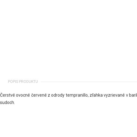
POPIS PRODUKTU
Čerstvé ovocné červené z odrody tempranillo, zľahka vyzrievané v bar
sudoch.